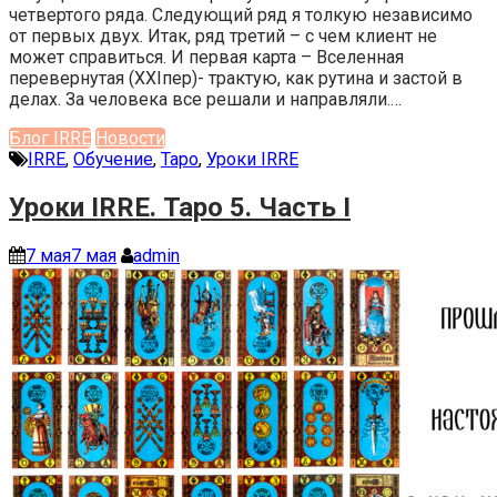
четвертого ряда. Следующий ряд я толкую независимо
от первых двух. Итак, ряд третий – с чем клиент не
может справиться. И первая карта – Вселенная
перевернутая (XXIпер)- трактую, как рутина и застой в
делах. За человека все решали и направляли.…
Блог IRRE
Новости
IRRE
,
Обучение
,
Таро
,
Уроки IRRE
Уроки IRRE. Таро 5. Часть I
7 мая
7 мая
admin