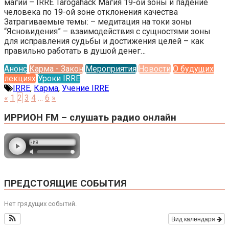
магии – IRRE Tarogahack Магия 19-ой зоны и падение
человека по 19-ой зоне отклонения качества
Затрагиваемые темы: – медитация на токи зоны
“Ясновидения” – взаимодействия с сущностями зоны
для исправления судьбы и достижения целей – как
правильно работать в душой денег…
Анонс
Карма - Закон
Мероприятия
Новости
О будущих
лекциях
Уроки IRRE
IRRE
,
Карма
,
Учение IRRE
«
1
2
3
4
…
6
»
ИРРИОН FM – слушать радио онлайн
ПРЕДСТОЯЩИЕ СОБЫТИЯ
Нет грядущих событий.
Вид календаря