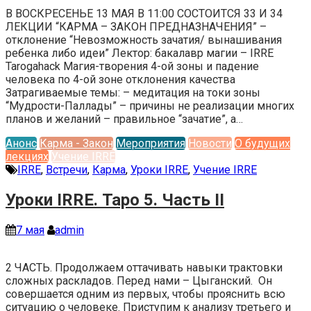
В ВОСКРЕСЕНЬЕ 13 МАЯ В 11:00 СОСТОИТСЯ 33 И 34
ЛЕКЦИИ “КАРМА – ЗАКОН ПРЕДНАЗНАЧЕНИЯ” –
отклонение “Невозможность зачатия/ вынашивания
ребенка либо идеи” Лектор: бакалавр магии – IRRE
Tarogahack Магия-творения 4-ой зоны и падение
человека по 4-ой зоне отклонения качества
Затрагиваемые темы: – медитация на токи зоны
“Мудрости-Паллады” – причины не реализации многих
планов и желаний – правильное “зачатие”, а…
Анонс
Карма - Закон
Мероприятия
Новости
О будущих
лекциях
Учение IRRE
IRRE
,
Встречи
,
Карма
,
Уроки IRRE
,
Учение IRRE
Уроки IRRE. Таро 5. Часть II
7 мая
admin
2 ЧАСТЬ. Продолжаем оттачивать навыки трактовки
сложных раскладов. Перед нами – Цыганский. Он
совершается одним из первых, чтобы прояснить всю
ситуацию о человеке. Приступим к анализу третьего и