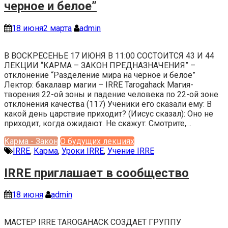
черное и белое”
18 июня
2 марта
admin
В ВОСКРЕСЕНЬЕ 17 ИЮНЯ В 11:00 СОСТОИТСЯ 43 И 44
ЛЕКЦИИ “КАРМА – ЗАКОН ПРЕДНАЗНАЧЕНИЯ” –
отклонение “Разделение мира на черное и белое”
Лектор: бакалавр магии – IRRE Tarogahack Магия-
творения 22-ой зоны и падение человека по 22-ой зоне
отклонения качества (117) Ученики его сказали ему: В
какой день царствие приходит? (Иисус сказал): Оно не
приходит, когда ожидают. Не скажут: Смотрите,…
Карма - Закон
О будущих лекциях
IRRE
,
Карма
,
Уроки IRRE
,
Учение IRRE
IRRE приглашает в сообщество
18 июня
admin
МАСТЕР IRRE TAROGAHACK СОЗДАЕТ ГРУППУ