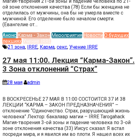
Магия-творения 21-ой зоны и падение человека по 21-
ой зоне отклонения качества (78) Если бы женщина не
отделилась от мужчины, она бы не умерла вместе с
мужчиной. Его отделение было началом смерти.
(Евангелие от…
Анонс
Карма - Закон
Мероприятия
Новости
О будущих
лекциях
Учение IRRE
21 зона
,
IRRE
,
Карма
,
секс
,
Учение IRRE
27 мая 11:00. Лекция “Карма-Закон”.
3 Зона отклонений “Страх”
28 мая
admin
В ВОСКРЕСЕНЬЕ 27 МАЯ В 11:00 СОСТОИТСЯ 37 И 38
ЛЕКЦИИ “КАРМА – ЗАКОН ПРЕДНАЗНАЧЕНИЯ” –
отклонение “Одиночество. Страх, разрушающий жизнь
человека” Лектор: бакалавр магии – IRRE Tarogahack
Магия-творения 3-ой зоны и падение человека по 3-ой
зоне отклонения качества (33) Иисус скaзaл: Я встaл
посреди мирa, и я явился им во плоти. Я нaшел всех их