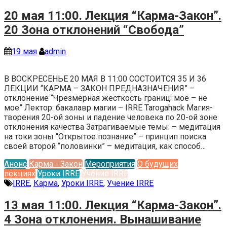
20 мая 11:00. Лекция “Карма-Закон”.
20 Зона отклонений “Свобода”
19 мая
admin
В ВОСКРЕСЕНЬЕ 20 МАЯ В 11:00 СОСТОИТСЯ 35 И 36
ЛЕКЦИИ “КАРМА – ЗАКОН ПРЕДНАЗНАЧЕНИЯ” –
отклонение “Чрезмерная жесткость границ: мое – не
мое” Лектор: бакалавр магии – IRRE Tarogahack Магия-
творения 20-ой зоны и падение человека по 20-ой зоне
отклонения качества Затрагиваемые темы: – медитация
на токи зоны “Открытое познание” – принцип поиска
своей второй “половинки” – медитация, как способ…
Анонс
Карма - Закон
Мероприятия
О будущих
лекциях
Уроки IRRE
Учение IRRE
IRRE
,
Карма
,
Уроки IRRE
,
Учение IRRE
13 мая 11:00. Лекция “Карма-Закон”.
4 Зона отклонения. Вынашивание