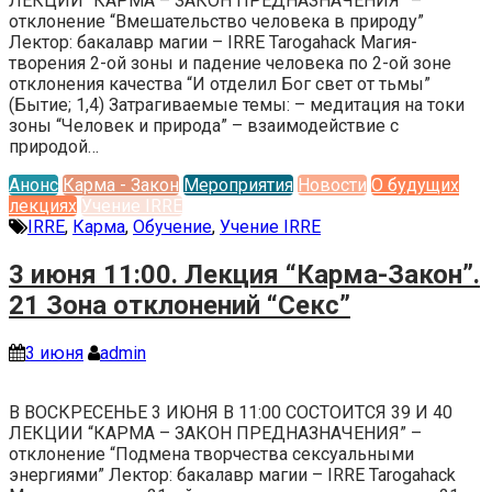
ЛЕКЦИИ “КАРМА – ЗАКОН ПРЕДНАЗНАЧЕНИЯ” –
отклонение “Вмешательство человека в природу”
Лектор: бакалавр магии – IRRE Tarogahack Магия-
творения 2-ой зоны и падение человека по 2-ой зоне
отклонения качества “И отделил Бог свет от тьмы”
(Бытие; 1,4) Затрагиваемые темы: – медитация на токи
зоны “Человек и природа” – взаимодействие с
природой…
Анонс
Карма - Закон
Мероприятия
Новости
О будущих
лекциях
Учение IRRE
IRRE
,
Карма
,
Обучение
,
Учение IRRE
3 июня 11:00. Лекция “Карма-Закон”.
21 Зона отклонений “Секс”
3 июня
admin
В ВОСКРЕСЕНЬЕ 3 ИЮНЯ В 11:00 СОСТОИТСЯ 39 И 40
ЛЕКЦИИ “КАРМА – ЗАКОН ПРЕДНАЗНАЧЕНИЯ” –
отклонение “Подмена творчества сексуальными
энергиями” Лектор: бакалавр магии – IRRE Tarogahack