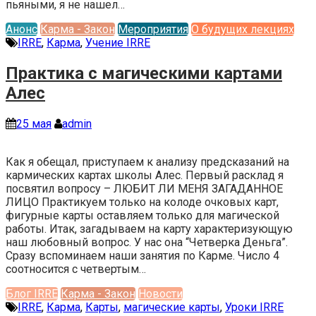
пьяными, я не нaшел…
Анонс
Карма - Закон
Мероприятия
О будущих лекциях
IRRE
,
Карма
,
Учение IRRE
Практика с магическими картами
Алес
25 мая
admin
Как я обещал, приступаем к анализу предсказаний на
кармических картах школы Алес. Первый расклад я
посвятил вопросу – ЛЮБИТ ЛИ МЕНЯ ЗАГАДАННОЕ
ЛИЦО Практикуем только на колоде очковых карт,
фигурные карты оставляем только для магической
работы. Итак, загадываем на карту характеризующую
наш любовный вопрос. У нас она “Четверка Деньга”.
Сразу вспоминаем наши занятия по Карме. Число 4
соотносится с четвертым…
Блог IRRE
Карма - Закон
Новости
IRRE
,
Карма
,
Карты
,
магические карты
,
Уроки IRRE