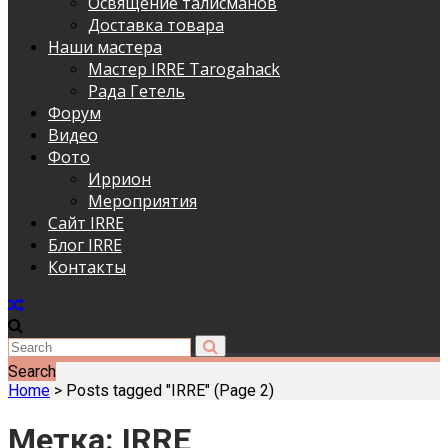
Освящение талисманов
Доставка товара
Наши мастера
Мастер IRRE Tarogahack
Рада Гетель
Форум
Видео
Фото
Иррион
Мероприятия
Сайт IRRE
Блог IRRE
Контакты
Search
Home
>
Posts tagged "IRRE"
(Page 2)
Метка:
IRRE