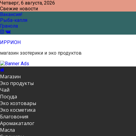
Skip
Четверг, 6 августа, 2026
to
Свежие новости
content
Вакансия!
Рыба-капля
Гранола
ИРРИОН
магазин эзотерики и эко продуктов
Магазин
Эко продукты
Чай
Посуда
Эко хозтовары
Эко косметика
Благовония
Аромакаталог
Масла