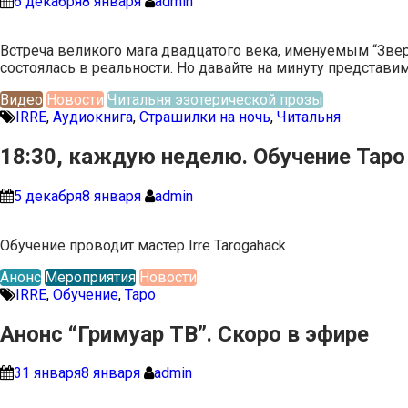
6 декабря
8 января
admin
Встреча великого мага двадцатого века, именуемым “Звере
состоялась в реальности. Но давайте на минуту представим
Видео
Новости
Читальня эзотерической прозы
IRRE
,
Аудиокнига
,
Страшилки на ночь
,
Читальня
18:30, каждую неделю. Обучение Таро
5 декабря
8 января
admin
Обучение проводит мастер Irre Tarogahack
Анонс
Мероприятия
Новости
IRRE
,
Обучение
,
Таро
Анонс “Гримуар ТВ”. Скоро в эфире
31 января
8 января
admin