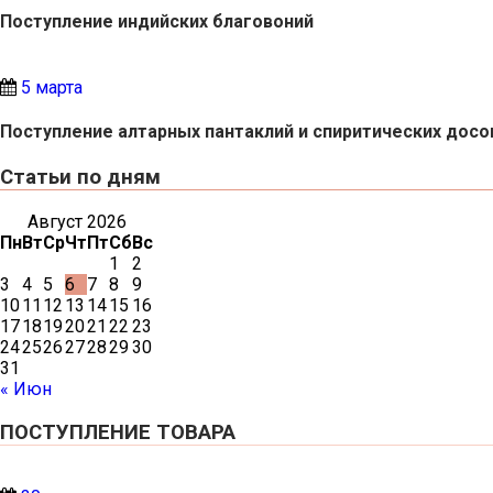
Поступление индийских благовоний
5 марта
Поступление алтарных пантаклий и спиритических досо
Статьи по дням
Август 2026
Пн
Вт
Ср
Чт
Пт
Сб
Вс
1
2
3
4
5
6
7
8
9
10
11
12
13
14
15
16
17
18
19
20
21
22
23
24
25
26
27
28
29
30
31
« Июн
ПОСТУПЛЕНИЕ ТОВАРА