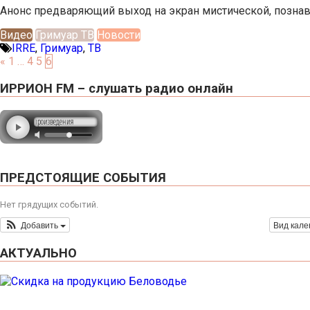
Анонс предваряющий выход на экран мистической, познават
Видео
Гримуар ТВ
Новости
IRRE
,
Гримуар
,
ТВ
«
1
…
4
5
6
ИРРИОН FM – слушать радио онлайн
ПРЕДСТОЯЩИЕ СОБЫТИЯ
Нет грядущих событий.
Добавить
Вид кал
АКТУАЛЬНО