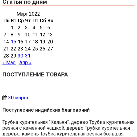
Статьи по дням
Март 2022
Пн
Вт
Ср
Чт
Пт
Сб
Вс
1
2
3
4
5
6
7
8
9
10
11
12
13
14
15
16
17
18
19
20
21
22
23
24
25
26
27
28
29
30
31
« Мар
Апр »
ПОСТУПЛЕНИЕ ТОВАРА
30 марта
Поступление индийских благовоний
Трубка курительная “Кальян”, дерево Трубка курительная
резная с каменной чашкой, дерево Трубка курительная
дерево, камень Трубка курительная резная большая,