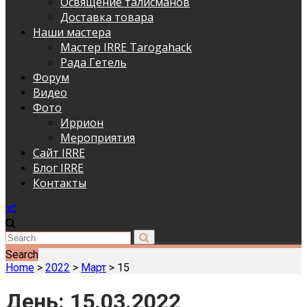
Освящение талисманов
Доставка товара
Наши мастера
Мастер IRRE Tarogahack
Рада Гетель
Форум
Видео
Фото
Иррион
Мероприятия
Сайт IRRE
Блог IRRE
Контакты
Search
Home
>
2022
>
Март
>
15
День:
15.03.2022