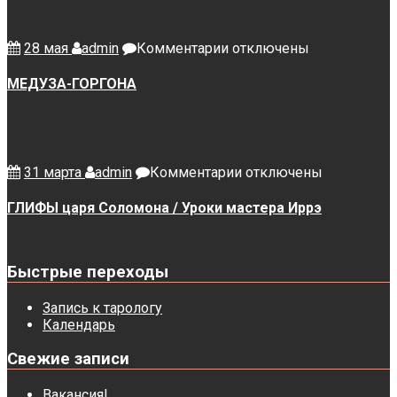
к
28 мая
admin
Комментарии
отключены
записи
МЕДУЗА-
МЕДУЗА-ГОРГОНА
ГОРГОНА
к
31 марта
admin
Комментарии
отключены
записи
ГЛИФЫ
ГЛИФЫ царя Соломона / Уроки мастера Иррэ
царя
Соломона
/
Быстрые переходы
Уроки
мастера
Иррэ
Запись к тарологу
Календарь
Свежие записи
Вакансия!