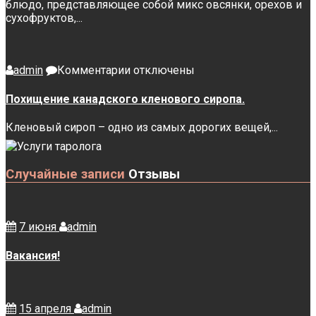
блюдо, представляющее собой микс овсянки, орехов и
сухофруктов,...
к
admin
Комментарии
отключены
записи
Похищение
Похищение канадского кленового сиропа.
канадского
кленового
Кленовый сироп – одно из самых дорогих вещей,...
сиропа.
Случайные записи
Отзывы
7 июня
admin
Вакансия!
15 апреля
admin