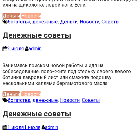
или на щиколотке левой ноги. Если…
Деньги
Новости
богатства
,
денежные
,
Деньги
,
Новости
,
Советы
Денежные советы
2 июля
admin
Занимаясь поиском новой работы и идя на
собеседование, поло¬жите под стельку своего левого
ботинка лавровый лист или смажьте подошву
несколькими каплями бергамотового масла.
Деньги
Новости
богатства
,
денежные
,
Новости
,
Советы
Денежные советы
1 июля
1 июля
admin