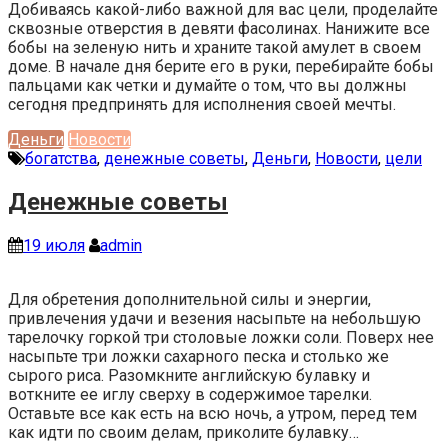
Добиваясь какой-либо важной для вас цели, проделайте
сквозные отверстия в девяти фасолинах. Нанижите все
бобы на зеленую нить и храните такой амулет в своем
доме. В начале дня берите его в руки, перебирайте бобы
пальцами как четки и думайте о том, что вы должны
сегодня предпринять для исполнения своей мечты.
Деньги
Новости
богатства
,
денежные советы
,
Деньги
,
Новости
,
цели
Денежные советы
19 июля
admin
Для обретения дополнительной силы и энергии,
привлечения удачи и везения насыпьте на небольшую
тарелочку горкой три столовые ложки соли. Поверх нее
насыпьте три ложки сахарного песка и столько же
сырого риса. Разомкните английскую булавку и
воткните ее иглу сверху в содержимое тарелки.
Оставьте все как есть на всю ночь, а утром, перед тем
как идти по своим делам, приколите булавку…