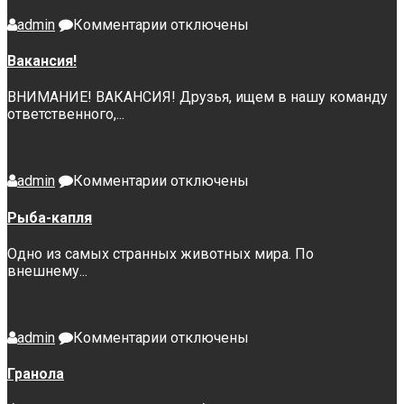
к
admin
Комментарии
отключены
записи
Вакансия!
Вакансия!
ВНИМАНИЕ! ВАКАНСИЯ! Друзья, ищем в нашу команду
ответственного,...
к
admin
Комментарии
отключены
записи
Рыба-
Рыба-капля
капля
Одно из самых странных животных мира. По
внешнему...
к
admin
Комментарии
отключены
записи
Гранола
Гранола