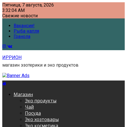
Skip
Пятница, 7 августа, 2026
to
3:32:05 AM
content
Свежие новости
Вакансия!
Рыба-капля
Гранола
ИРРИОН
магазин эзотерики и эко продуктов
Магазин
Эко продукты
Чай
Посуда
Эко хозтовары
Эко косметика