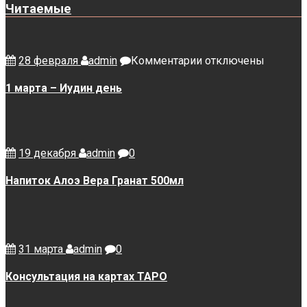
Читаемые
к
28 февраля
admin
Комментарии
отключены
записи
1
1 марта – Иудин день
марта
–
Иудин
день
19 декабря
admin
0
Напиток Алоэ Вера Гранат 500мл
31 марта
admin
0
Консультация на картах ТАРО