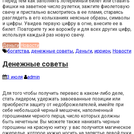
Перед тем как заполнять лотерейный билет или ставить
фишки на заветное число рулетки, зажгите фиолетовую
свечу и пристально всмотритесь в ее пламя, стараясь
разглядеть в его колыханиях неясные образы, символы
и цифры. Увидев первую цифру в огне, внесите ее в
билет. Повторите ту же ворожбу и для всех других цифр,
используя каждый раз новую свечу.
Деньги
Новости
богатства
,
денежные советы
,
Деньги
,
иррион
,
Новости
Денежные советы
3 июля
admin
Для того чтобы получить перевес в каком-либо деле,
стать лидером, удержать завоеванные позиции или
приобрести защиту от недоброжелателей, имейте при
себе небольшой черный мешочек, наполненный
горошинами черного перца, число которых должны
быть нечетным. Вы можете также нанизать черные
горошины на красную нитку: у вас получится магическое
ожерелье, которое нужно носить на запястье левой руки