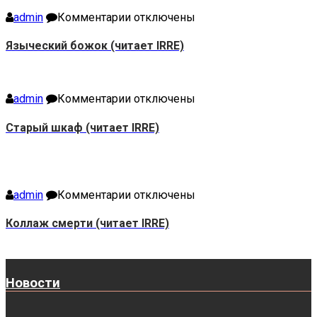
к
admin
Комментарии
отключены
записи
Языческий
Языческий божок (читает IRRE)
божок
(читает
IRRE)
к
admin
Комментарии
отключены
записи
Старый
Старый шкаф (читает IRRE)
шкаф
(читает
IRRE)
к
admin
Комментарии
отключены
записи
Коллаж
Коллаж смерти (читает IRRE)
смерти
(читает
IRRE)
Новости