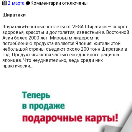
к
2 марта
Комментарии
отключены
записи
Ширатаки
Ширатаки
Ширатаки+постные котлеты от VEGA Ширатаки — секрет
здоровья, красоты и долголетия, известный в Восточной
Азии более 2000 лет. Мировым лидером по
потреблению продукта является Япония: жители этой
небольшой страны съедают около 200 тонн Ширатаки в
год. Продукт является частью ежедневного рациона
японцев. Что неудивительно, ведь среди них
практически...