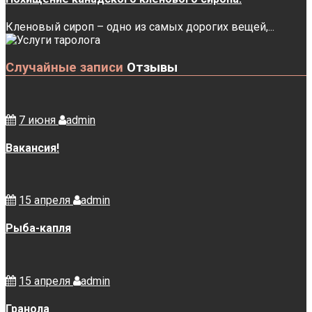
канадского
кленового
Кленовый сироп – одно из самых дорогих вещей,...
сиропа.
Случайные записи
Отзывы
7 июня
admin
Вакансия!
15 апреля
admin
Рыба-капля
15 апреля
admin
Гранола