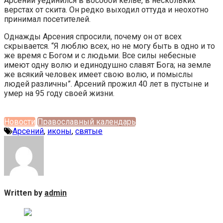
Арсений уединился в вособой келье, в нескольких
верстах от скита. Он редко выходил оттуда и неохотно
принимал посетителей.
Однажды Арсения спросили, почему он от всех
скрывается. “Я люблю всех, но не могу быть в одно и то
же время с Богом и с людьми. Все силы небесные
имеют одну волю и единодушно славят Бога; на земле
же всякий человек имеет свою волю, и помыслы
людей различны”. Арсений прожил 40 лет в пустыне и
умер на 95 году своей жизни.
Новости
Православный календарь
Арсений
,
иконы
,
святые
Written by
admin
Навигация