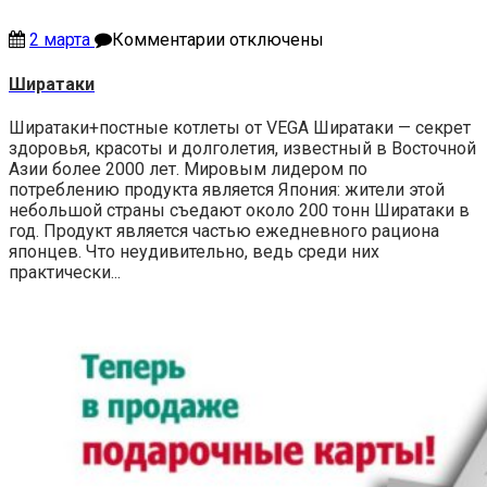
к
2 марта
Комментарии
отключены
записи
Ширатаки
Ширатаки
Ширатаки+постные котлеты от VEGA Ширатаки — секрет
здоровья, красоты и долголетия, известный в Восточной
Азии более 2000 лет. Мировым лидером по
потреблению продукта является Япония: жители этой
небольшой страны съедают около 200 тонн Ширатаки в
год. Продукт является частью ежедневного рациона
японцев. Что неудивительно, ведь среди них
практически...