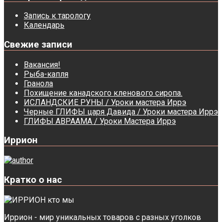
/
Уроки
Запись к тарологу
мастера
Календарь
Иррэ
Свежие записи
Вакансия!
Рыба-капля
Гранола
Похищение канадского кленового сиропа.
ИСЛАНДСКИЕ РУНЫ / Уроки мастера Иррэ
Черные ГЛИФЫ царя Давида / Уроки мастера Иррэ
ГЛИФЫ АВРААМА / Уроки Мастера Иррэ
Иррион
Кратко о нас
Иррион - мир уникальных товаров с разных уголков