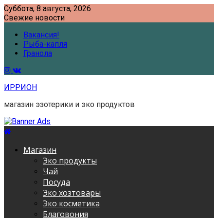
Skip
Суббота, 8 августа, 2026
to
Свежие новости
content
Вакансия!
Рыба-капля
Гранола
ИРРИОН
магазин эзотерики и эко продуктов
Магазин
Эко продукты
Чай
Посуда
Эко хозтовары
Эко косметика
Благовония