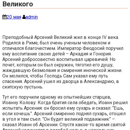
Великого
20 мая
admin
Преподобный Арсений Великий жил в конце IV века.
Родился в Риме, был очень ученым человеком и
отличался благочестием. Император Феодосий поручил
ему воспитание своих детей – Аркадия и Гонория.
Арсений добросовестно воспитывал царевичей. Но
почет, которым он был окружен, тяготил его душу,
жаждавшую безмолвия и смирения иноческой жизни.
Он молился, чтобы Господь Сам указал ему путь
спасения. Арсений ушел из дворца в Александрию, в
скитскую пустынь.
Тут его поручили одному из опытнейших старцев,
Иоанну Колову. Когда братия села обедать, Иоанн решил
испытать Арсения: он бросил ему сухарь и сказал: “Ешь,
если хочешь”. Арсений смиренно поднял сухарь, отошел
в угол и там съел. “Он будет великий подвижник” –
сказал Иоанн об Арсении. Спустя какое-то время святой