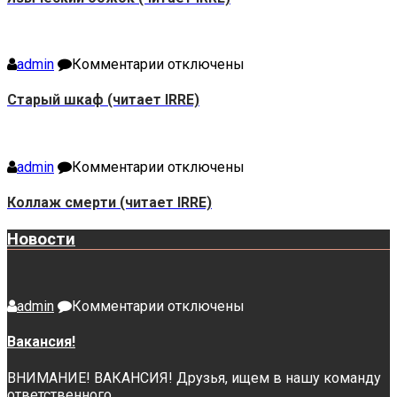
божок
(читает
IRRE)
к
admin
Комментарии
отключены
записи
Старый
Старый шкаф (читает IRRE)
шкаф
(читает
IRRE)
к
admin
Комментарии
отключены
записи
Коллаж
Коллаж смерти (читает IRRE)
смерти
(читает
Новости
IRRE)
к
admin
Комментарии
отключены
записи
Вакансия!
Вакансия!
ВНИМАНИЕ! ВАКАНСИЯ! Друзья, ищем в нашу команду
ответственного,...