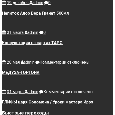
день
19 декабря
admin
0
Напиток Алоэ Вера Гранат 500мл
31 марта
admin
0
Консультация на картах ТАРО
к
28 мая
admin
Комментарии
отключены
записи
МЕДУЗА-
МЕДУЗА-ГОРГОНА
ГОРГОНА
к
31 марта
admin
Комментарии
отключены
записи
ГЛИФЫ
ГЛИФЫ царя Соломона / Уроки мастера Иррэ
царя
Соломона
Быстрые переходы