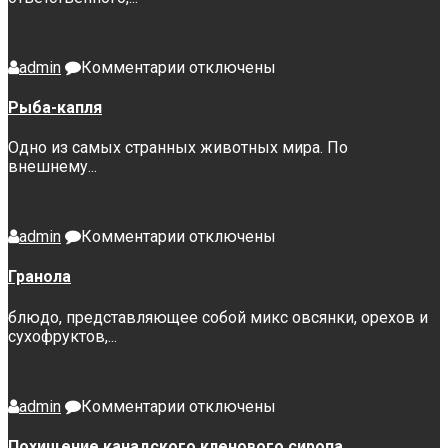
к
admin
Комментарии
отключены
записи
Рыба-
Рыба-капля
капля
Одно из самых странных животных мира. По
внешнему...
к
admin
Комментарии
отключены
записи
Гранола
Гранола
блюдо, представляющее собой микс овсянки, орехов и
сухофруктов,...
к
admin
Комментарии
отключены
записи
Похищение
Похищение канадского кленового сиропа.