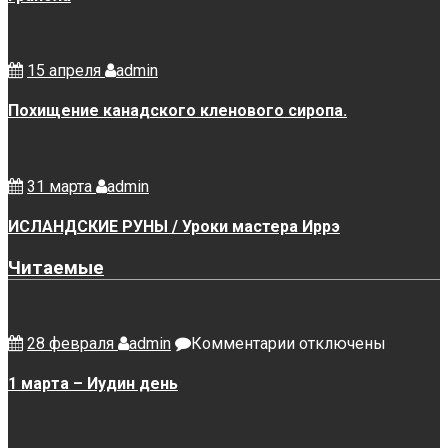
15 апреля
admin
Похищение канадского кленового сиропа.
31 марта
admin
ИСЛАНДСКИЕ РУНЫ / Уроки мастера Иррэ
Читаемые
к
28 февраля
admin
Комментарии
отключены
записи
1
1 марта – Иудин день
марта
–
Иудин