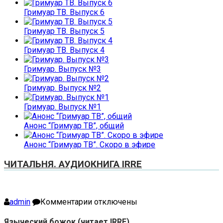
Гримуар ТВ. Выпуск 6
Гримуар ТВ. Выпуск 5
Гримуар ТВ. Выпуск 4
Гримуар. Выпуск №3
Гримуар. Выпуск №2
Гримуар. Выпуск №1
Анонс “Гримуар ТВ”, общий
Анонс “Гримуар ТВ”. Скоро в эфире
ЧИТАЛЬНЯ. АУДИОКНИГА IRRE
к
admin
Комментарии
отключены
записи
Языческий
Языческий божок (читает IRRE)