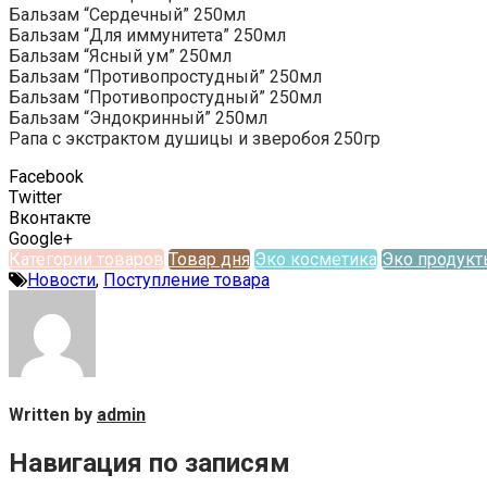
Бальзам “Сердечный” 250мл
Бальзам “Для иммунитета” 250мл
Бальзам “Ясный ум” 250мл
Бальзам “Противопростудный” 250мл
Бальзам “Противопростудный” 250мл
Бальзам “Эндокринный” 250мл
Рапа с экстрактом душицы и зверобоя 250гр
Facebook
Twitter
Вконтакте
Google+
Категории товаров
Товар дня
Эко косметика
Эко продук
Новости
,
Поступление товара
Written by
admin
Навигация по записям