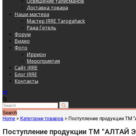
Освящение талисманов
Доставка товара
Наши мастера
Мастер IRRE Tarogahack
Рада Гетель
Форум
Видео
Фото
Иррион
Мероприятия
Сайт IRRE
Блог IRRE
Контакты
Search
Home
>
Категории товаров
>
Поступление продукции ТМ 
Поступление продукции ТМ “АЛТАЙ 