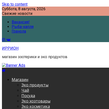
Skip to content
Суббота, 8 августа, 2026
Свежие новости
Вакансия!
Рыба-капля
Гранола
ИРРИОН
магазин эзотерики и эко продуктов
Магазин
Эко продукты
Чай
Посуда
Эко хозтовары
Эко косметика