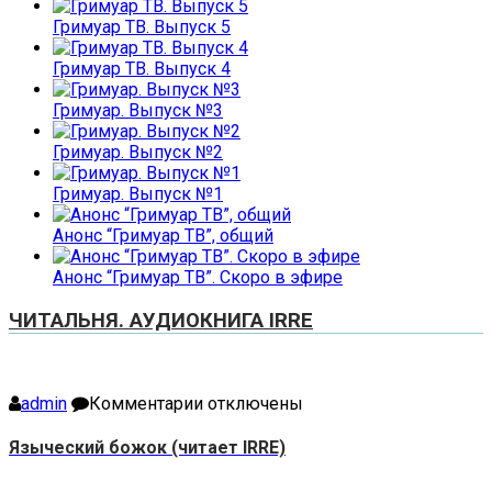
Гримуар ТВ. Выпуск 5
Гримуар ТВ. Выпуск 4
Гримуар. Выпуск №3
Гримуар. Выпуск №2
Гримуар. Выпуск №1
Анонс “Гримуар ТВ”, общий
Анонс “Гримуар ТВ”. Скоро в эфире
ЧИТАЛЬНЯ. АУДИОКНИГА IRRE
к
admin
Комментарии
отключены
записи
Языческий
Языческий божок (читает IRRE)
божок
(читает