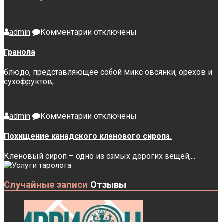
к
admin
Комментарии
отключены
записи
Гранола
Гранола
блюдо, представляющее собой микс овсянки, орехов и
сухофруктов,...
к
admin
Комментарии
отключены
записи
Похищение
Похищение канадского кленового сиропа.
канадского
кленового
Кленовый сироп – одно из самых дорогих вещей,...
сиропа.
Случайные записи
Отзывы