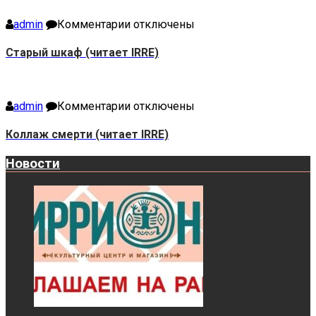
IRRE)
к
admin
Комментарии
отключены
записи
Старый
Старый шкаф (читает IRRE)
шкаф
(читает
IRRE)
к
admin
Комментарии
отключены
записи
Коллаж
Коллаж смерти (читает IRRE)
смерти
(читает
Новости
IRRE)