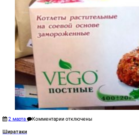
к
2 марта
Комментарии
отключены
записи
Ширатаки
Ширатаки