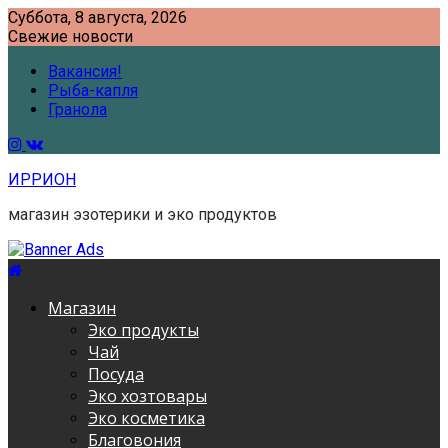
Skip
Суббота, 8 августа, 2026
to
Свежие новости
content
Вакансия!
Рыба-капля
Гранола
ИРРИОН
магазин эзотерики и эко продуктов
Магазин
Эко продукты
Чай
Посуда
Эко хозтовары
Эко косметика
Благовония