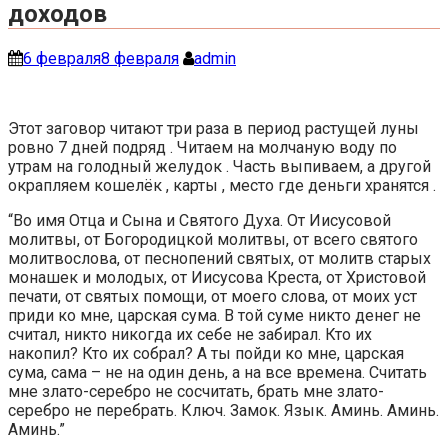
доходов
6 февраля
8 февраля
admin
Этот заговор читают три раза в период растущей луны
ровно 7 дней подряд . Читаем на молчаную воду по
утрам на голодный желудок . Часть выпиваем, а другой
окрапляем кошелёк , карты , место где деньги хранятся .
“Во имя Отца и Сына и Святого Духа. От Иисусовой
молитвы, от Богородицкой молитвы, от всего святого
молитвослова, от песнопений святых, от молитв старых
монашек и молодых, от Иисусова Креста, от Христовой
печати, от святых помощи, от моего слова, от моих уст
приди ко мне, царская сума. В той суме никто денег не
считал, никто никогда их себе не забирал. Кто их
накопил? Кто их собрал? А ты пойди ко мне, царская
сума, сама – не на один день, а на все времена. Считать
мне злато-серебро не сосчитать, брать мне злато-
серебро не перебрать. Ключ. Замок. Язык. Аминь. Аминь.
Аминь.”