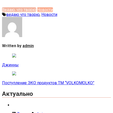
Ведаю, что творю
Новости
ведаю что творю
,
Новости
Written by
admin
Навигация
по
Джинны
записям
Поступление ЭКО продуктов ТМ “VOLKOMOLKO”
Актуально