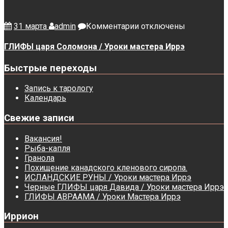
к
31 марта
admin
Комментарии
отключены
записи
ГЛИФЫ
ГЛИФЫ царя Соломона / Уроки мастера Иррэ
царя
Соломона
Быстрые переходы
/
Уроки
Запись к тарологу
мастера
Календарь
Иррэ
Свежие записи
Вакансия!
Рыба-капля
Гранола
Похищение канадского кленового сиропа.
ИСЛАНДСКИЕ РУНЫ / Уроки мастера Иррэ
Черные ГЛИФЫ царя Давида / Уроки мастера Иррэ
ГЛИФЫ АВРААМА / Уроки Мастера Иррэ
Иррион