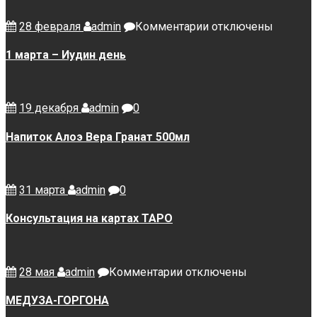
к
28 февраля
admin
Комментарии
отключены
записи
1
1 марта – Иудин день
марта
–
Иудин
день
19 декабря
admin
0
Напиток Алоэ Вера Гранат 500мл
31 марта
admin
0
Консультация на картах ТАРО
к
28 мая
admin
Комментарии
отключены
записи
МЕДУЗА-
МЕДУЗА-ГОРГОНА
ГОРГОНА