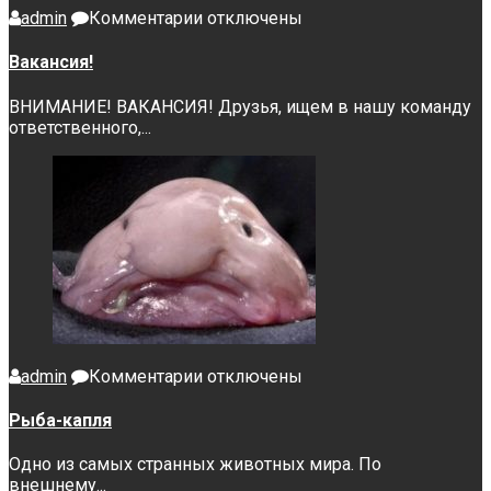
к
admin
Комментарии
отключены
записи
Вакансия!
Вакансия!
ВНИМАНИЕ! ВАКАНСИЯ! Друзья, ищем в нашу команду
ответственного,...
к
admin
Комментарии
отключены
записи
Рыба-
Рыба-капля
капля
Одно из самых странных животных мира. По
внешнему...