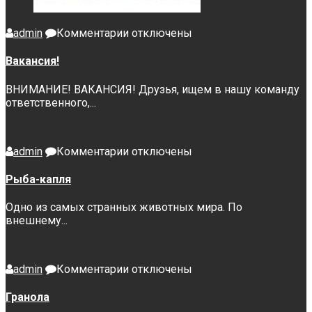
к
admin
Комментарии
отключены
записи
Вакансия!
Вакансия!
ВНИМАНИЕ! ВАКАНСИЯ! Друзья, ищем в нашу команду
ответственного,...
к
admin
Комментарии
отключены
записи
Рыба-
Рыба-капля
капля
Одно из самых странных животных мира. По
внешнему...
к
admin
Комментарии
отключены
записи
Гранола
Гранола