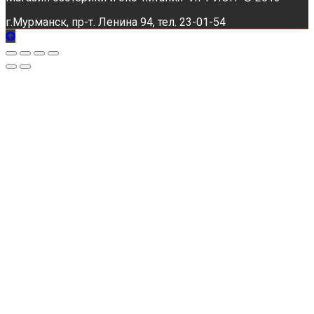
г.Мурманск, пр-т. Ленина 94, тел. 23-01-54