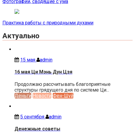
по
Фотографии, сводящие с ума
записям
Практика работы с природными духами
Актуально
15 мая
admin
16 мая Ци Мэнь Дун Цзя
Продолжаю рассчитывать благоприятные
структуры грядущего дня по системе Ци...
Деньги
Новости
Фен-Шуй
5 сентября
admin
Денежные советы