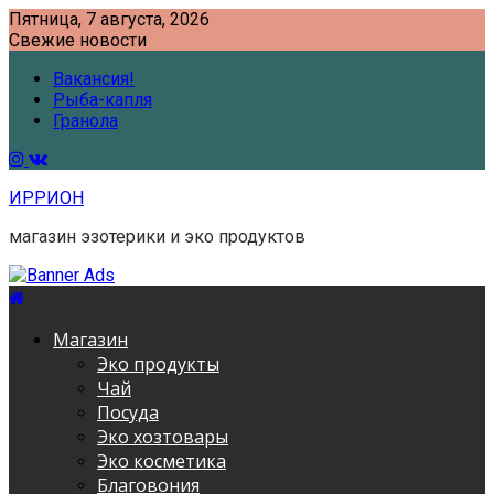
Skip
Пятница, 7 августа, 2026
to
Свежие новости
content
Вакансия!
Рыба-капля
Гранола
ИРРИОН
магазин эзотерики и эко продуктов
Магазин
Эко продукты
Чай
Посуда
Эко хозтовары
Эко косметика
Благовония