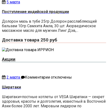
5 марта
Поступление индийской продукции
Долорон мазь в тубе 25гр Долорон расслабляющий
бальзам 10гр Самхита Амла, 30 шт. Аюрведическое
массажное масло для мужчин Линг Дэв,...
Доставка товара 250 руб
Акции
к
2 марта
Комментарии
отключены
записи
Ширатаки
Ширатаки
Ширатаки+постные котлеты от VEGA Ширатаки — секрет
здоровья, красоты и долголетия, известный в Восточной
Азии более 2000 лет. Мировым лидером по