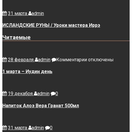
31 марта
admin
ИСЛАНДСКИЕ РУНЫ / Уроки мастера Иррэ
Читаемые
к
28 февраля
admin
Комментарии
отключены
записи
1
1 марта – Иудин день
марта
–
Иудин
день
19 декабря
admin
0
Напиток Алоэ Вера Гранат 500мл
31 марта
admin
0