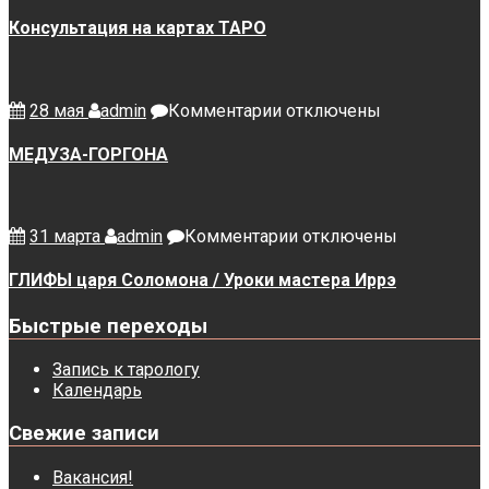
Консультация на картах ТАРО
к
28 мая
admin
Комментарии
отключены
записи
МЕДУЗА-
МЕДУЗА-ГОРГОНА
ГОРГОНА
к
31 марта
admin
Комментарии
отключены
записи
ГЛИФЫ
ГЛИФЫ царя Соломона / Уроки мастера Иррэ
царя
Соломона
Быстрые переходы
/
Уроки
Запись к тарологу
мастера
Календарь
Иррэ
Свежие записи
Вакансия!