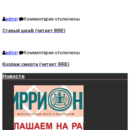
божок
(читает
IRRE)
к
admin
Комментарии
отключены
записи
Старый
Старый шкаф (читает IRRE)
шкаф
(читает
IRRE)
к
admin
Комментарии
отключены
записи
Коллаж
Коллаж смерти (читает IRRE)
смерти
(читает
Новости
IRRE)