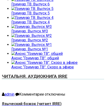
Гримуар ТВ. Выпуск 6
Гримуар ТВ. Выпуск 5
Гримуар ТВ. Выпуск 4
Гримуар. Выпуск №3
Гримуар. Выпуск №2
Гримуар. Выпуск №1
Анонс “Гримуар ТВ”, общий
Анонс “Гримуар ТВ”. Скоро в эфире
ЧИТАЛЬНЯ. АУДИОКНИГА IRRE
к
admin
Комментарии
отключены
записи
Языческий
Языческий божок (читает IRRE)