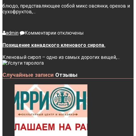
блюдо, представляющее собой микс овсянки, орехов и
сухофруктов,...
к
admin
Комментарии
отключены
записи
Похищение
Похищение канадского кленового сиропа.
канадского
кленового
Кленовый сироп – одно из самых дорогих вещей,...
сиропа.
Случайные записи
Отзывы