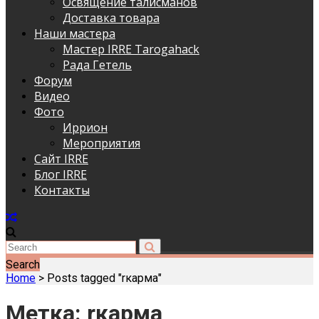
Освящение талисманов
Доставка товара
Наши мастера
Мастер IRRE Tarogahack
Рада Гетель
Форум
Видео
Фото
Иррион
Мероприятия
Сайт IRRE
Блог IRRE
Контакты
Search
Home
>
Posts tagged "rкарма"
Метка:
rкарма