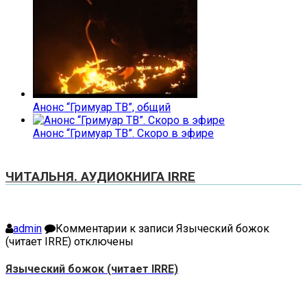
Анонс “Гримуар ТВ”, общий
Анонс “Гримуар ТВ”. Скоро в эфире
ЧИТАЛЬНЯ. АУДИОКНИГА IRRE
admin
Комментарии
к записи Языческий божок
(читает IRRE)
отключены
Языческий божок (читает IRRE)