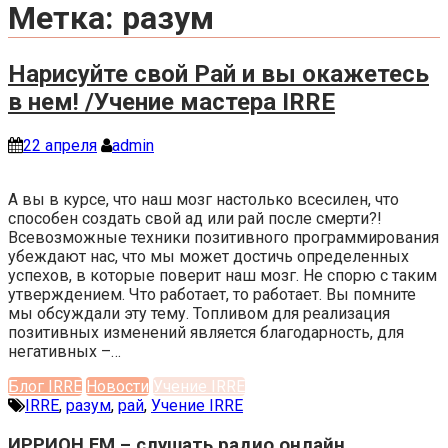
Метка:
разум
Нарисуйте свой Рай и вы окажетесь
в нем! /Учение мастера IRRE
22 апреля
admin
А вы в курсе, что наш мозг настолько всесилен, что
способен создать свой ад или рай после смерти?!
Всевозможные техники позитивного программирования
убеждают нас, что мы может достичь определенных
успехов, в которые поверит наш мозг. Не спорю с таким
утверждением. Что работает, то работает. Вы помните
мы обсуждали эту тему. Топливом для реализация
позитивных изменений является благодарность, для
негативных –…
Блог IRRE
Новости
Учение IRRE
IRRE
,
разум
,
рай
,
Учение IRRE
ИРРИОН FM – слушать радио онлайн