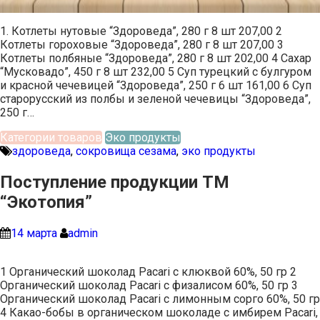
1. Котлеты нутовые “Здороведа”, 280 г 8 шт 207,00 2
Котлеты гороховые “Здороведа”, 280 г 8 шт 207,00 3
Котлеты полбяные “Здороведа”, 280 г 8 шт 202,00 4 Сахар
“Мусковадо”, 450 г 8 шт 232,00 5 Суп турецкий с булгуром
и красной чечевицей “Здороведа”, 250 г 6 шт 161,00 6 Суп
старорусский из полбы и зеленой чечевицы “Здороведа”,
250 г…
Категории товаров
Эко продукты
здороведа
,
сокровища сезама
,
эко продукты
Поступление продукции ТМ
“Экотопия”
14 марта
admin
1 Органический шоколад Pacari с клюквой 60%, 50 гр 2
Органический шоколад Pacari с физалисом 60%, 50 гр 3
Органический шоколад Pacari с лимонным сорго 60%, 50 гр
4 Какао-бобы в органическом шоколаде с имбирем Pacari,