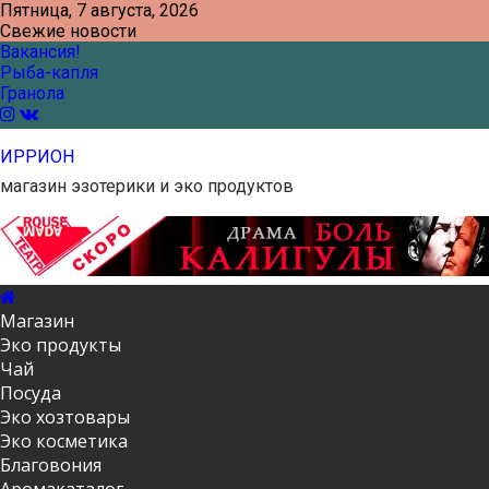
Skip
Пятница, 7 августа, 2026
to
Свежие новости
content
Вакансия!
Рыба-капля
Гранола
ИРРИОН
магазин эзотерики и эко продуктов
Магазин
Эко продукты
Чай
Посуда
Эко хозтовары
Эко косметика
Благовония