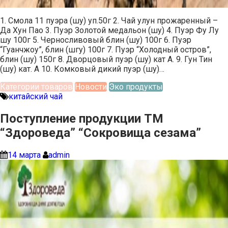
1. Смола 11 пуэра (шу) уп.50г 2. Чай улун прожаренный –
Да Хун Пао 3. Пуэр Золотой медальон (шу) 4. Пуэр Фу Лу
шу 100г 5. Черносливовый блин (шу) 100г 6. Пуэр
“Гуанчжоу”, блин (шгу) 100г 7. Пуэр “Холодный остров”,
блин (шу) 150г 8. Дворцовый пуэр (шу) кат А. 9. Гун Тин
(шу) кат. А 10. Комковый дикий пуэр (шу)…
Категории товаров
Новости
Эко продукты
китайский чай
Поступление продукции ТМ
“Здороведа” “Сокровища сезама”
14 марта
admin