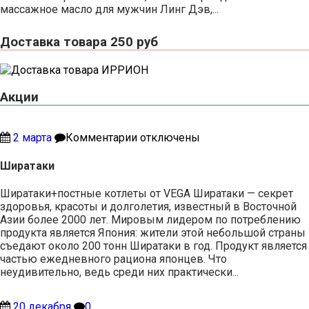
массажное масло для мужчин Линг Дэв,...
Доставка товара 250 руб
Акции
к
2 марта
Комментарии
отключены
записи
Ширатаки
Ширатаки
Ширатаки+постные котлеты от VEGA Ширатаки — секрет
здоровья, красоты и долголетия, известный в Восточной
Азии более 2000 лет. Мировым лидером по потреблению
продукта является Япония: жители этой небольшой страны
съедают около 200 тонн Ширатаки в год. Продукт является
частью ежедневного рациона японцев. Что
неудивительно, ведь среди них практически...
20 декабря
0