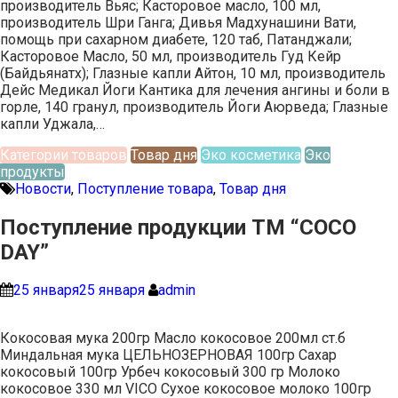
производитель Вьяс; Касторовое масло, 100 мл,
производитель Шри Ганга; Дивья Мадхунашини Вати,
помощь при сахарном диабете, 120 таб, Патанджали;
Касторовое Масло, 50 мл, производитель Гуд Кейр
(Байдьянатх); Глазные капли Айтон, 10 мл, производитель
Дейс Медикал Йоги Кантика для лечения ангины и боли в
горле, 140 гранул, производитель Йоги Аюрведа; Глазные
капли Уджала,…
Категории товаров
Товар дня
Эко косметика
Эко
продукты
Новости
,
Поступление товара
,
Товар дня
Поступление продукции ТМ “COCO
DAY”
25 января
25 января
admin
Кокосовая мука 200гр Масло кокосовое 200мл ст.б
Миндальная мука ЦЕЛЬНОЗЕРНОВАЯ 100гр Сахар
кокосовый 100гр Урбеч кокосовый 300 гр Молоко
кокосовое 330 мл VICO Сухое кокосовое молоко 100гр