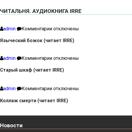
ЧИТАЛЬНЯ. АУДИОКНИГА IRRE
к
admin
Комментарии
отключены
записи
Языческий
Языческий божок (читает IRRE)
божок
(читает
IRRE)
к
admin
Комментарии
отключены
записи
Старый
Старый шкаф (читает IRRE)
шкаф
(читает
IRRE)
к
admin
Комментарии
отключены
записи
Коллаж
Коллаж смерти (читает IRRE)
смерти
(читает
IRRE)
Новости