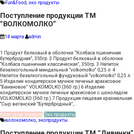
Fun&Food
,
эко продукты
Поступление продукции ТМ
“ВОЛКОМОЛКО”
14 марта
admin
1 Продукт белковый в оболочке “Колбаса пшеничная
бутербродная”, 350гр. 2 Продукт белковый в оболочке
“Колбаса пшеничная классическая”, 350гр. 3 Напиток
безалкогольный миндальный “volkomolko” 0,25 л. 4
Напиток безалкогольный фундуковый “volkomolko” 0,25 л.
5 Изделие кондитерское мучное печенье арахисовое
“Банановое” VOLKOMOLKO (360 гр.) 6 Изделие
кондитерское мучное печенье арахисовое с шоколадом
VOLKOMOLKO (360 гр.) 7 Продукция пищевая крахмальная
“Сыр веганский “Бутербродный”,…
Категории товаров
Эко продукты
волокомолко
,
экопродукты
Поступление продукции ТМ “Дивинки”