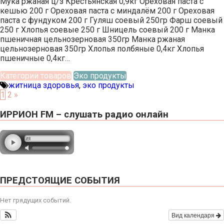
Мука ржаная ц/з Крестьянская 0,9кг Ореховая паста с
кешью 200 г Ореховая паста с миндалём 200 г Ореховая
паста с фундуком 200 г Гуляш соевый 250гр Фарш соевый
250 г Хлопья соевые 250 г Шницель соевый 200 г Манка
пшеничная цельнозерновая 350гр Манка ржаная
цельнозерновая 350гр Хлопья полбяные 0,4кг Хлопья
пшеничные 0,4кг…
Категории товаров
Эко продукты
житница здоровья
,
эко продукты
1
2
»
ИРРИОН FM – слушать радио онлайн
ПРЕДСТОЯЩИЕ СОБЫТИЯ
Нет грядущих событий.
Вид календаря