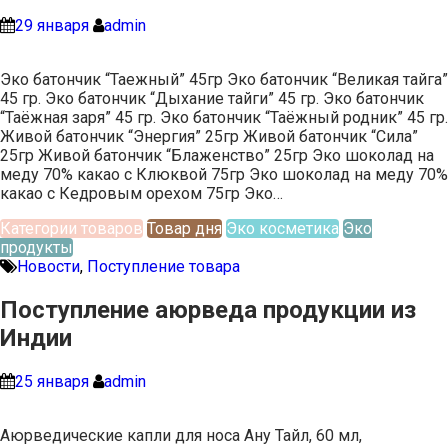
29 января
admin
Эко батончик “Таежный” 45гр Эко батончик “Великая тайга”
45 гр. Эко батончик “Дыхание тайги” 45 гр. Эко батончик
“Таёжная заря” 45 гр. Эко батончик “Таёжный родник” 45 гр.
Живой батончик “Энергия” 25гр Живой батончик “Сила”
25гр Живой батончик “Блаженство” 25гр Эко шоколад на
меду 70% какао с Клюквой 75гр Эко шоколад на меду 70%
какао с Кедровым орехом 75гр Эко…
Категории товаров
Товар дня
Эко косметика
Эко
продукты
Новости
,
Поступление товара
Поступление аюрведа продукции из
Индии
25 января
admin
Аюрведические капли для носа Ану Тайл, 60 мл,