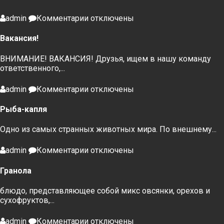
к
admin
Комментарии
отключены
записи
Вакансия!
Вакансия!
ВНИМАНИЕ! ВАКАНСИЯ! Друзья, ищем в нашу команду
ответственного,...
к
admin
Комментарии
отключены
записи
Рыба-
Рыба-капля
капля
Одно из самых странных животных мира. По внешнему...
к
admin
Комментарии
отключены
записи
Гранола
Гранола
блюдо, представляющее собой микс овсянки, орехов и
сухофруктов,...
к
admin
Комментарии
отключены