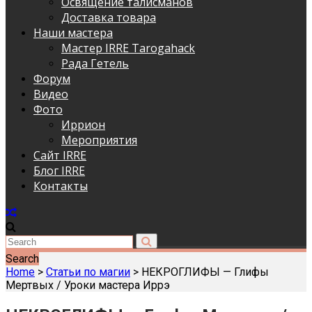
Освящение талисманов
Доставка товара
Наши мастера
Мастер IRRE Tarogahack
Рада Гетель
Форум
Видео
Фото
Иррион
Мероприятия
Сайт IRRE
Блог IRRE
Контакты
Search
Home
>
Статьи по магии
>
НЕКРОГЛИФЫ — Глифы
Мертвых / Уроки мастера Иррэ