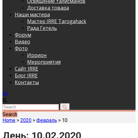
Освящение талисманов
Доставка товара
Наши мастера
Мастер IRRE Tarogahack
Рада Гетель
Форум
Видео
Фото
Иррион
Мероприятия
Сайт IRRE
Блог IRRE
Контакты
Search
Home
>
2020
>
Февраль
>
10
День:
10.02.2020