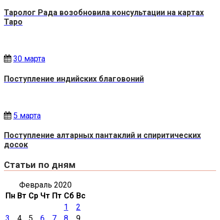
Таролог Рада возобновила консультации на картах
Таро
30 марта
Поступление индийских благовоний
5 марта
Поступление алтарных пантаклий и спиритических
досок
Статьи по дням
Февраль 2020
Пн
Вт
Ср
Чт
Пт
Сб
Вс
1
2
3
4
5
6
7
8
9