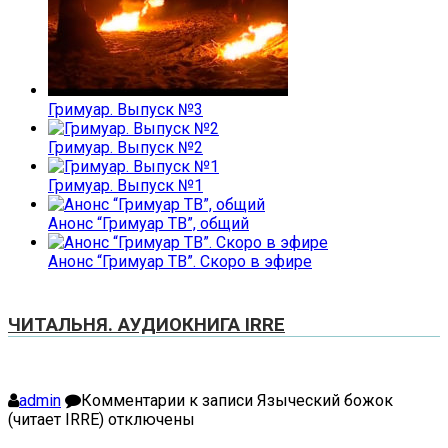
Гримуар. Выпуск №3
Гримуар. Выпуск №2
Гримуар. Выпуск №1
Анонс “Гримуар ТВ”, общий
Анонс “Гримуар ТВ”. Скоро в эфире
ЧИТАЛЬНЯ. АУДИОКНИГА IRRE
admin
Комментарии
к записи Языческий божок
(читает IRRE)
отключены