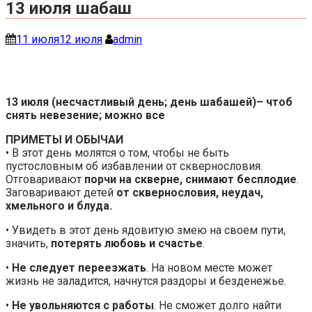
13 июля шабаш
11 июля
12 июля
admin
13 июля (несчастливый день; день шабашей)– чтоб
снять невезение; можно все
ПРИМЕТЫ И ОБЫЧАИ
• В этот день молятся о том, чтобы не быть
пустословным об избавлении от сквернословия.
Отговаривают
порчи на скверне, снимают бесплодие
.
Заговаривают детей
от сквернословия, неудач,
хмельного и блуда.
• Увидеть в этот день ядовитую змею на своем пути,
значить,
потерять любовь и счастье
.
•
Не следует переезжать
. На новом месте может
жизнь не заладится, начнутся раздоры и безденежье.
•
Не увольняются с работы
. Не сможет долго найти