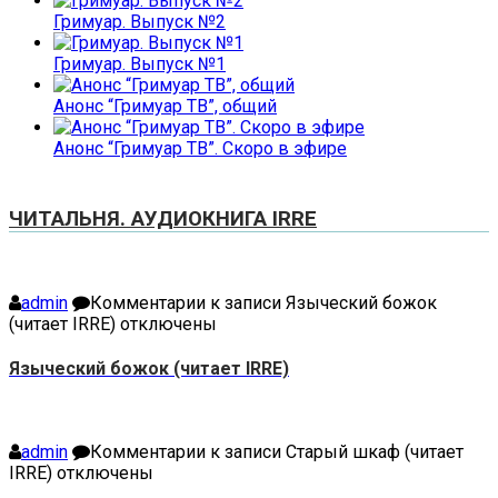
Гримуар. Выпуск №2
Гримуар. Выпуск №1
Анонс “Гримуар ТВ”, общий
Анонс “Гримуар ТВ”. Скоро в эфире
ЧИТАЛЬНЯ. АУДИОКНИГА IRRE
admin
Комментарии
к записи Языческий божок
(читает IRRE)
отключены
Языческий божок (читает IRRE)
admin
Комментарии
к записи Старый шкаф (читает
IRRE)
отключены