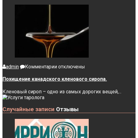
к
admin
Комментарии
отключены
записи
Похищение
Похищение канадского кленового сиропа.
канадского
кленового
Кленовый сироп – одно из самых дорогих вещей,...
сиропа.
Случайные записи
Отзывы