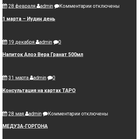
к
28 февраля
admin
Комментарии
отключены
записи
1
1 марта – Иудин день
марта
–
Иудин
день
19 декабря
admin
0
Напиток Алоэ Вера Гранат 500мл
31 марта
admin
0
Консультация на картах ТАРО
к
28 мая
admin
Комментарии
отключены
записи
МЕДУЗА-
МЕДУЗА-ГОРГОНА
ГОРГОНА