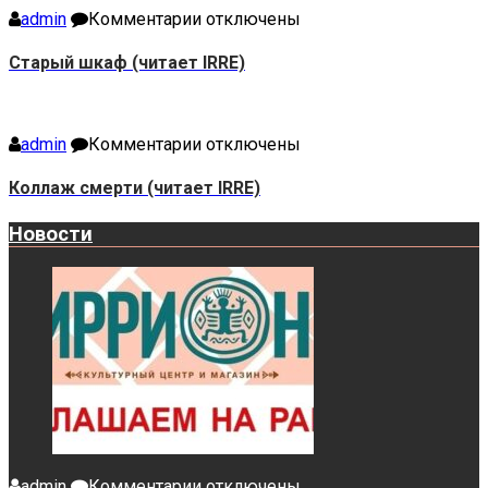
к
admin
Комментарии
отключены
записи
Старый
Старый шкаф (читает IRRE)
шкаф
(читает
IRRE)
к
admin
Комментарии
отключены
записи
Коллаж
Коллаж смерти (читает IRRE)
смерти
(читает
Новости
IRRE)
к
admin
Комментарии
отключены