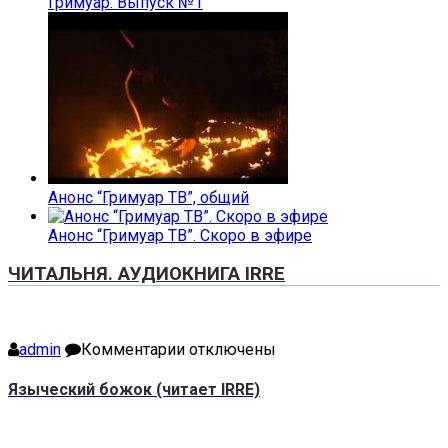
Гримуар. Выпуск №1
Анонс “Гримуар ТВ”, общий
Анонс “Гримуар ТВ”. Скоро в эфире
ЧИТАЛЬНЯ. АУДИОКНИГА IRRE
к
admin
Комментарии
отключены
записи
Языческий
Языческий божок (читает IRRE)
божок
(читает
IRRE)