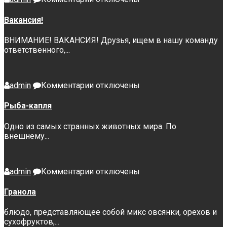
записи
Вакансия!
Вакансия!
ВНИМАНИЕ! ВАКАНСИЯ! Друзья, ищем в нашу команду
ответственного,...
к
admin
Комментарии
отключены
записи
Рыба-
Рыба-капля
капля
Одно из самых странных животных мира. По
внешнему...
к
admin
Комментарии
отключены
записи
Гранола
Гранола
блюдо, представляющее собой микс овсянки, орехов и
сухофруктов,...