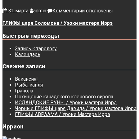
к
31 марта
admin
Комментарии
отключены
записи
ГЛИФЫ
ГЛИФЫ царя Соломона / Уроки мастера Иррэ
царя
Соломона
Быстрые переходы
/
Уроки
Запись к тарологу
мастера
Календарь
Иррэ
Свежие записи
Вакансия!
Рыба-капля
Гранола
Похищение канадского кленового сиропа.
ИСЛАНДСКИЕ РУНЫ / Уроки мастера Иррэ
Черные ГЛИФЫ царя Давида / Уроки мастера Иррэ
ГЛИФЫ АВРААМА / Уроки Мастера Иррэ
Иррион