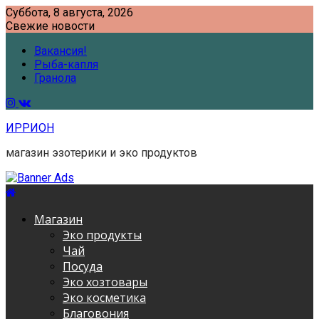
Skip
Суббота, 8 августа, 2026
to
Свежие новости
content
Вакансия!
Рыба-капля
Гранола
ИРРИОН
магазин эзотерики и эко продуктов
Магазин
Эко продукты
Чай
Посуда
Эко хозтовары
Эко косметика
Благовония