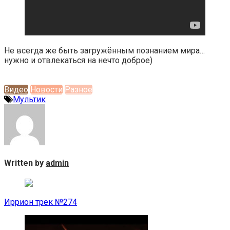
Не всегда же быть загружённым познанием мира…
нужно и отвлекаться на нечто доброе)
Видео
Новости
Разное
Мультик
Written by
admin
Навигация
по
Иррион трек №274
записям