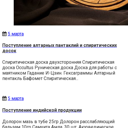
5 марта
Поступление алтарных пантаклий и спиритических
досок
Спиритическая доска двухсторонняя Спиритическая
доска Occultus Руническая доска Доска для работы с
маятником Гадание И-Цзин. Гексаграммы Алтарный
пентакль Бафомет Спиритическая...
5 марта
Поступление индийской продукции
Долорон мазь в тубе 25гр Долорон расслабляющий
бальзам 10гр Самхита Амла, 30 шт. Аюрведическое